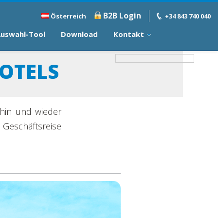
B2B Login
Österreich
+34 843 740 040
uswahl-Tool
Download
Kontakt
OTELS
 hin und wieder
eschäftsreise