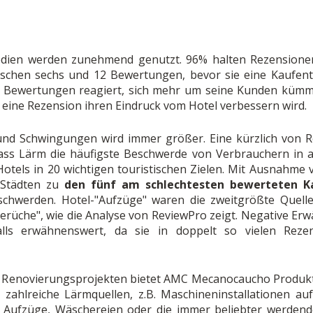
dien werden zunehmend genutzt. 96% halten Rezensione
wischen sechs und 12 Bewertungen, bevor sie eine Kaufents
uf Bewertungen reagiert, sich mehr um seine Kunden kümm
 eine Rezension ihren Eindruck vom Hotel verbessern wird.
nd Schwingungen wird immer größer. Eine kürzlich von R
dass Lärm die häufigste Beschwerde von Verbrauchern in al
tels in 20 wichtigen touristischen Zielen. Mit Ausnahme v
 Städten zu
den fünf am schlechtesten bewerteten K
chwerden. Hotel-"Aufzüge" waren die zweitgrößte Quell
rüche", wie die Analyse von ReviewPro zeigt. Negative E
lls erwähnenswert, da sie in doppelt so vielen Reze
i Renovierungsprojekten bietet AMC Mecanocaucho Produkt
 zahlreiche Lärmquellen, z.B. Maschineninstallationen a
 Aufzüge, Wäschereien oder die immer beliebter werden