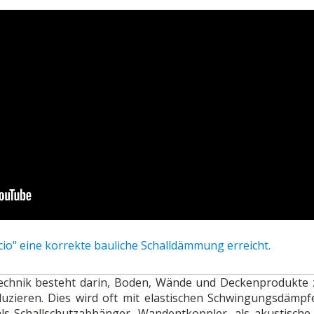
ncio" eine korrekte bauliche Schalldämmung erreicht.
ztechnik besteht darin, Boden, Wände und Deckenprodukte 
uzieren. Dies wird oft mit elastischen Schwingungsdämpfe
ls Schallschutzabhänger, Wandentkoppler, als akustisch