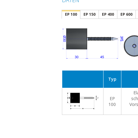
DATEN
EP 100
EP 150
EP 400
EP 600
Typ
El
EP
sch
100
Vors