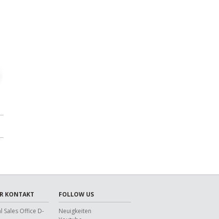
R KONTAKT
FOLLOW US
l Sales Office D-
Neuigkeiten