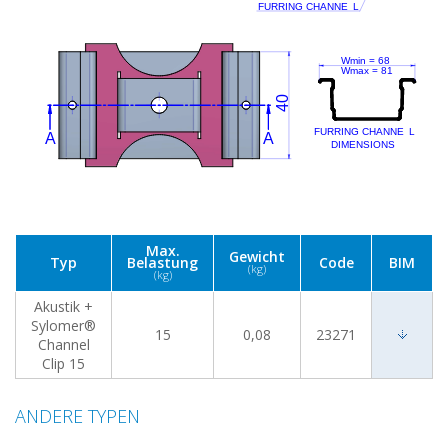
Max.
Gewicht
Typ
Belastung
Code
BIM
(kg)
(kg)
Akustik +
Sylomer®
15
0,08
23271
Channel
Clip 15
ANDERE TYPEN