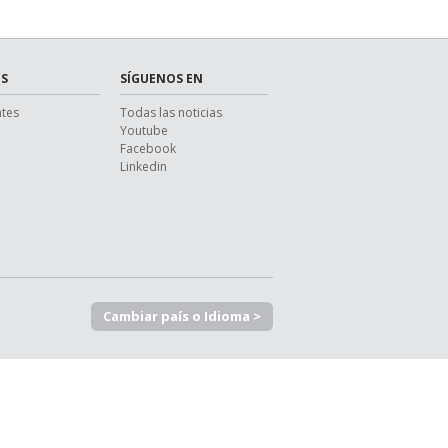
S
SÍGUENOS EN
ntes
Todas las noticias
Youtube
Facebook
Linkedin
Cambiar país o Idioma >