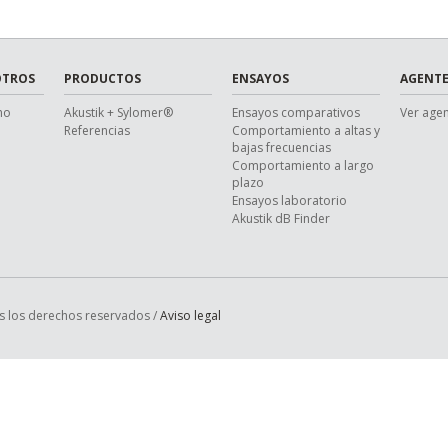
OTROS
PRODUCTOS
ENSAYOS
AGENTE
ho
Akustik + Sylomer®
Ensayos comparativos
Ver age
Referencias
Comportamiento a altas y
bajas frecuencias
Comportamiento a largo
plazo
Ensayos laboratorio
Akustik dB Finder
s los derechos reservados /
Aviso legal