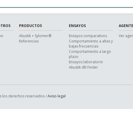
OTROS
PRODUCTOS
ENSAYOS
AGENTE
ho
Akustik + Sylomer®
Ensayos comparativos
Ver age
Referencias
Comportamiento a altas y
bajas frecuencias
Comportamiento a largo
plazo
Ensayos laboratorio
Akustik dB Finder
s los derechos reservados /
Aviso legal