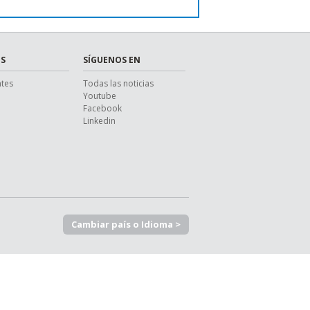
S
SÍGUENOS EN
ntes
Todas las noticias
Youtube
Facebook
Linkedin
Cambiar país o Idioma >