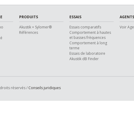
E
PRODUITS
ESSAIS
AGENTS
ho
Akustik + Sylomer®
Essais comparatifs
Voir Ag
Références
Comportement à hautes
et basses frèquences
té
Comportement à long
terme
Essais de laboratoire
Akustik dB Finder
droits réservés /
Conseils juridiques