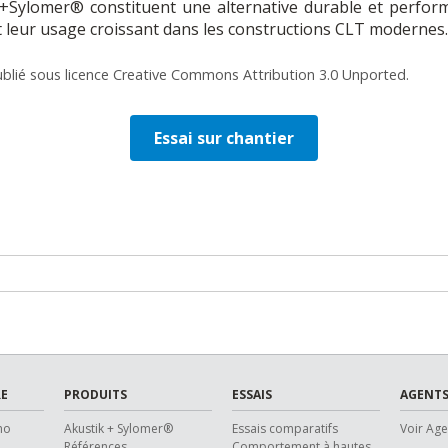
+Sylomer® constituent une alternative durable et perform
leur usage croissant dans les constructions CLT modernes.
publié sous licence Creative Commons Attribution 3.0 Unported.
Essai sur chantier
E
PRODUITS
ESSAIS
AGENTS
ho
Akustik + Sylomer®
Essais comparatifs
Voir Ag
Références
Comportement à hautes