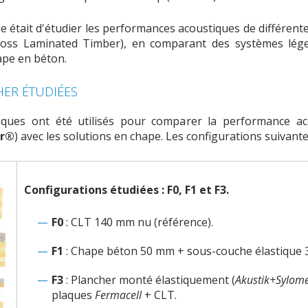
fique était d'étudier les performances acoustiques de différen
ross Laminated Timber), en comparant des systèmes lég
ape en béton.
ER ÉTUDIÉES
ques ont été utilisés pour comparer la performance ac
er®
) avec les solutions en chape. Les configurations suivante
Configurations étudiées : F0, F1 et F3.
F0
: CLT 140 mm nu (référence).
F1
: Chape béton 50 mm + sous-couche élastique 
F3
: Plancher monté élastiquement (
Akustik+Sylom
plaques
Fermacell
+ CLT.