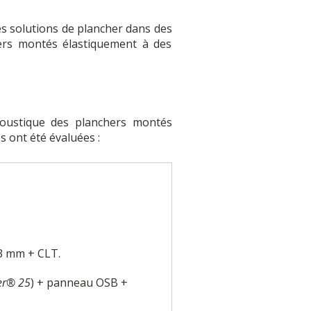
tes solutions de plancher dans des
ers montés élastiquement à des
oustique des planchers montés
s ont été évaluées :
3 mm + CLT.
er® 25
) + panneau OSB +