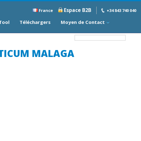
Espace B2B
France
+34 843 740 040
 Tool
Téléchargers
Moyen de Contact
STICUM MALAGA