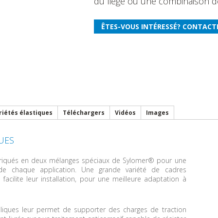
du liège ou une combinaison d
riétés élastiques
Téléchargers
Vidéos
Images
UES
abriqués en deux mélanges spéciaux de Sylomer® pour une
de chaque application. Une grande variété de cadres
facilite leur installation, pour une meilleure adaptation à
lliques leur permet de supporter des charges de traction