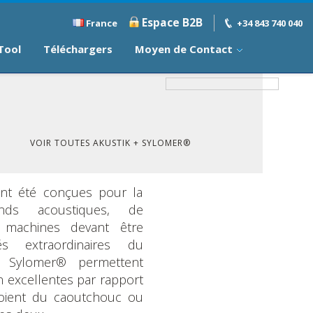
Espace B2B
France
+34 843 740 040
 Tool
Téléchargers
Moyen de Contact
VOIR TOUTES AKUSTIK + SYLOMER®
 ont été conçues pour la
onds acoustiques, de
e machines devant être
és extraordinaires du
re Sylomer® permettent
on excellentes par rapport
loient du caoutchouc ou