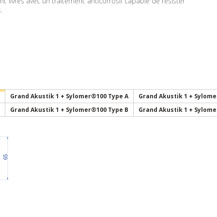
nt livrés avec un traitement anticorrosif capable de résister
.
Grand Akustik 1 + Sylomer®100 Type A
Grand Akustik 1 + Sylom
Grand Akustik 1 + Sylomer®100 Type B
Grand Akustik 1 + Sylom