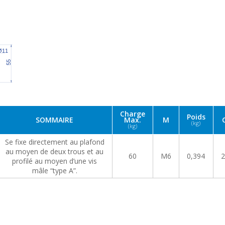
Charge
Poids
SOMMAIRE
Max.
M
(kg)
(kg)
Se fixe directement au plafond
au moyen de deux trous et au
60
M6
0,394
2
profilé au moyen d’une vis
mâle “type A”.