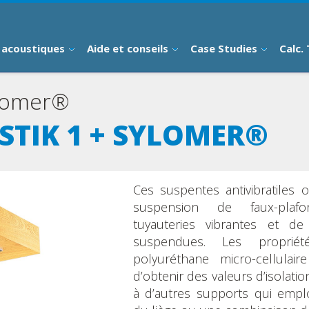
 acoustiques
Aide et conseils
Case Studies
Calc.
ylomer®
TIK 1 + SYLOMER®
Ces suspentes antivibratiles
suspension de faux-plaf
tuyauteries vibrantes et d
suspendues. Les propriét
polyuréthane micro-cellulai
d’obtenir des valeurs d’isolati
à d’autres supports qui emp