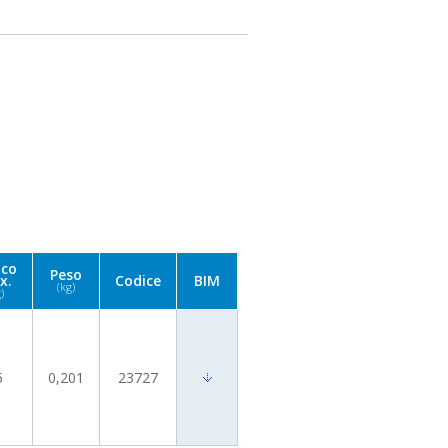
ico
Peso
x.
Codice
BIM
(kg)
)
5
0,201
23727