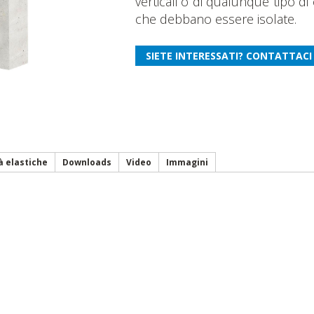
verticali o di qualunque tipo d
che debbano essere isolate.
à elastiche
Downloads
Video
Immagini