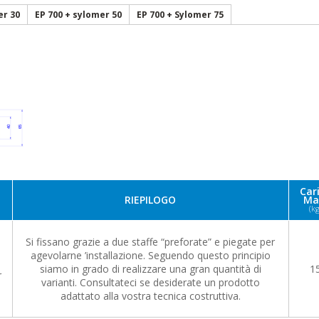
er 30
EP 700 + sylomer 50
EP 700 + Sylomer 75
Car
RIEPILOGO
Ma
(kg
Si fissano grazie a due staffe “preforate” e piegate per
agevolarne ’installazione. Seguendo questo principio
siamo in grado di realizzare una gran quantità di
1
r
varianti. Consultateci se desiderate un prodotto
adattato alla vostra tecnica costruttiva.