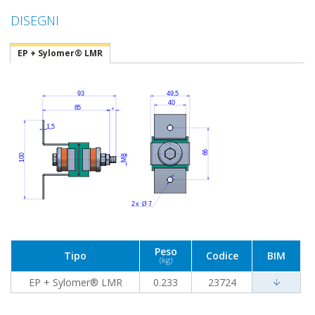
DISEGNI
EP + Sylomer® LMR
Peso
Tipo
Codice
BIM
(kg)
EP + Sylomer® LMR
0.233
23724